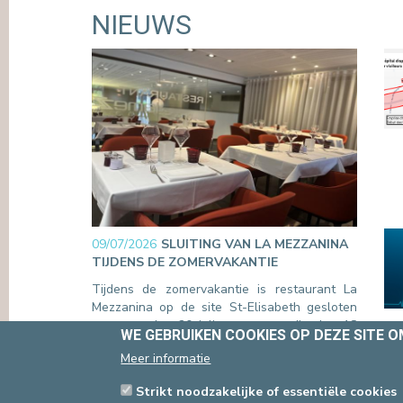
NIEUWS
09/07/2026
SLUITING VAN LA MEZZANINA
TIJDENS DE ZOMERVAKANTIE
Tijdens de zomervakantie is restaurant La
Mezzanina op de site St-Elisabeth gesloten
van maandag 20 juli tot en met dinsdag 18
WE GEBRUIKEN COOKIES OP DEZE SITE 
augustus. Ook de roomservice is gedurende
Meer informatie
deze periode niet beschikbaar.
Lees verder
Strikt noodzakelijke of essentiële cookies