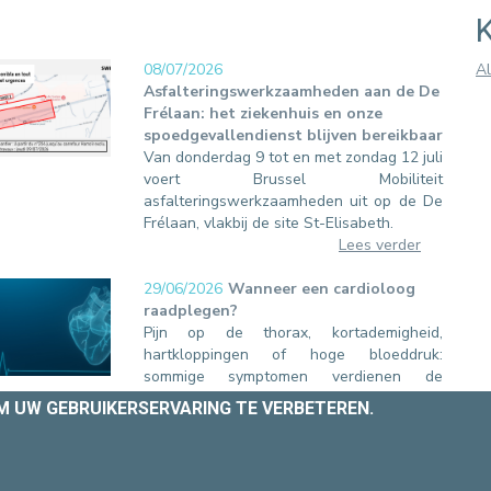
08/07/2026
Al
Asfalteringswerkzaamheden aan de De
Frélaan: het ziekenhuis en onze
spoedgevallendienst blijven bereikbaar
Van donderdag 9 tot en met zondag 12 juli
voert Brussel Mobiliteit
asfalteringswerkzaamheden uit op de De
Frélaan, vlakbij de site St-Elisabeth.
Lees verder
29/06/2026
Wanneer een cardioloog
raadplegen?
Pijn op de thorax, kortademigheid,
hartkloppingen of hoge bloeddruk:
sommige symptomen verdienen de
aandacht van een specialist. Bij de Europa
OM UW GEBRUIKERSERVARING TE VERBETEREN.
Ziekenhuizen begeleidt onze dienst
Cardiologie u bij de preventie, diagnose en
behandeling van hart- en vaatziekten.
Lees verder