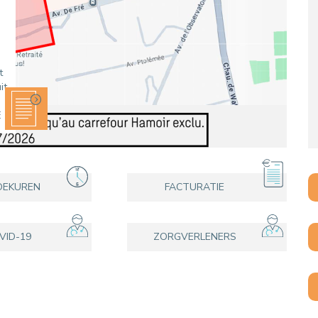
EEN PATIËNT CONTACTEREN
VERTREK
PATIËNTENADMINISTRATIE & FACTUR
HOSPITALISATIE
t
it
E
OEKUREN
FACTURATIE
VID-19
ZORGVERLENERS