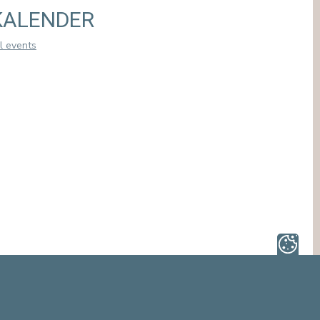
of hoge bloeddruk: sommige symptomen
KALENDER
verdienen de aandacht van een specialist. Bij de
Europa Ziekenhuizen begeleidt onze dienst
l events
Cardiologie u bij de p ...
READ ARTICLE