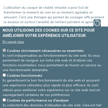
L’utilisation du casque de réalité virtuelle a pour but de
transformer le moment de soin en un moment agréable et
amusant. C’est une thérapie qui permet de soulager efficacement
la douleur et surtout l’anxiété de l’enfant pendant et après le
soin. Elle se base sur l’hypnose et la distraction de l’enfant. On
NOUS UTILISONS DES COOKIES SUR CE SITE POUR
l’appelle également « sédation digitale ».
AMÉLIORER VOTRE EXPÉRIENCE UTILISATEUR.
Les enfants vivent une expérience immersive dans un monde
En savoir plus
virtuel, guidés par une voix. L'expérience est adaptée pour les
Cookies strictement nécessaires ou essentiels
jeunes patients et tous les contenus ont été validés par des
Ils sont indispensables au fonctionnement du site web. Ils vous
professionnels médicaux.
permettent de naviguer sur notre site web et d'utiliser ses
fonctions essentielles, nous permettant de fournir un service ou
Ce système fonctionne particulièrement bien chez les enfants.
une fonctionnalité demandée.
Les infirmières du service de pédiatrie constatent que, grâce à
cela, les patients et leurs parents sont moins stressés et plus
Cookies fonctionnels
souriants. Tout se passe plus facilement et plus rapidement.
Ils garantissent le bon fonctionnement du site web et assurent
une expérience utilisateur plus rapide et plus efficace. Ils sont
Les patients âgés de 6 ans ou plus peuvent profiter de ce
utilisés pour améliorer votre expérience sur ce site web tout en
système pendant leur hospitalisation ou lors d'un passage au
sauvegardant certaines de vos préférences.
Bambi pour une prise de sang ou tout autre prélèvement, le
Cookies de performance ou d'analyse
retrait de sutures, soins de plaies etc.
Ils collectent des données d'utilisation du site web. Cela est fait