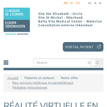
Aller
FR
NL
EN
A+
A
A-
au
contenu
Site Ste-Elisabeth - Uccle
principal
Site St-Michel - Etterbeek
Bella Vita Medical Center - Waterloo
Consultation externe Inkendaal
PORTAIL PATIENT
Accueil
Patients et visiteurs
Notre offre
Nos services médicaux et paramédicaux
Pédiatrie-néonatologie
RÉALITÉ VIRTUELLE EN